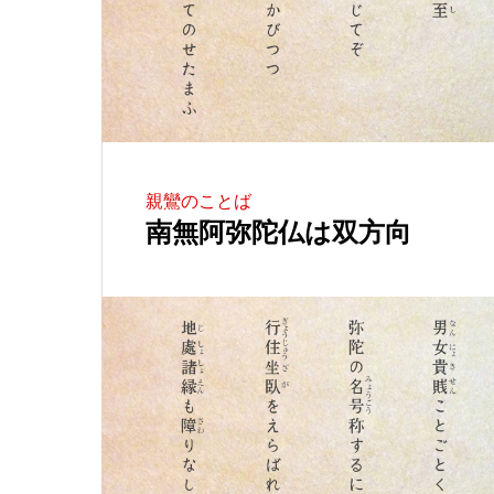
親鸞のことば
南無阿弥陀仏は双方向