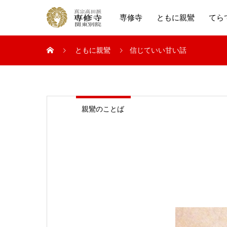
専修寺
ともに親鸞
てら
ともに親鸞
信じていい甘い話
親鸞のことば