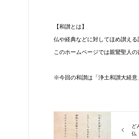
【和讃とは】
仏や経典などに対してほめ讃える
このホームページでは親鸞聖人の
※今回の和讃は「浄土和讃大経意
ど
仏