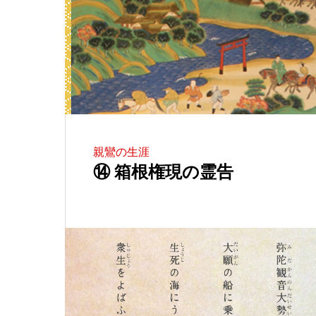
親鸞の生涯
⑭ 箱根権現の霊告