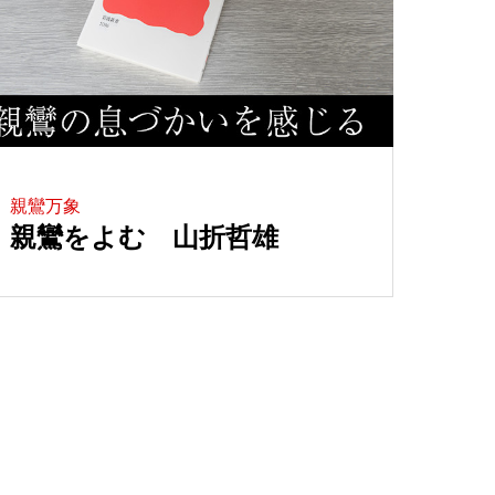
親鸞万象
親鸞をよむ 山折哲雄