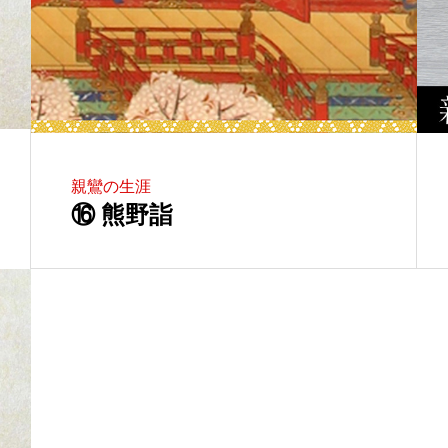
親鸞の生涯
⑯ 熊野詣