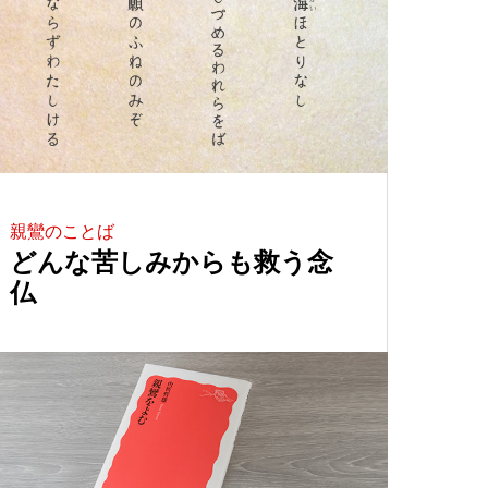
親鸞のことば
どんな苦しみからも救う念
仏