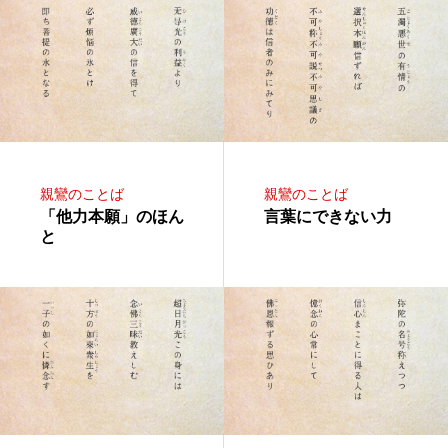
親鸞のことば
親鸞のことば
「他力本願」のほん
言葉にできない力
と