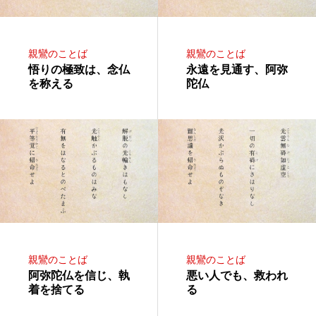
親鸞のことば
親鸞のことば
悟りの極致は、念仏
永遠を見通す、阿弥
を称える
陀仏
親鸞のことば
親鸞のことば
阿弥陀仏を信じ、執
悪い人でも、救われ
着を捨てる
る