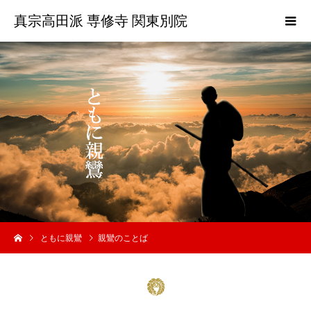
真宗高田派 専修寺 関東別院
ともに親鸞
親鸞のことば