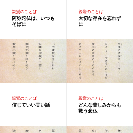
親鸞のことば
親鸞のことば
阿弥陀仏は、いつも
大切な存在を忘れず
そばに
に
親鸞のことば
親鸞のことば
信じていい甘い話
どんな苦しみからも
救う念仏