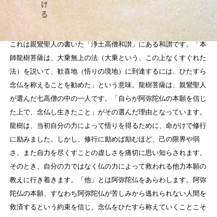
これは親鸞聖人の書いた「浄土高僧和讃」にある和讃です。「本
師龍樹菩薩は、大乗無上の法（大乗という、この上なくすぐれた
法）を説いて、歓喜地（悟りの境地）に到達するには、ひたすら
念仏を称えることを勧めた」という意味。龍樹菩薩は、親鸞聖人
が選んだ七高僧の中の一人です。「自らが阿弥陀仏の本願を信じ
た上で、念仏し生きたこと」がその選んだ理由となっています。
龍樹は、当初自分の力によって悟りを得るために、命がけで修行
に励みました。しかし、修行に励めば励むほど、己の限界や弱
さ、また自力を尽くすことの虚しさを痛切に思い知らされます。
そのとき、自分の力ではなく仏の力によって救われる他力本願の
教えに行き着きます。「他」とは阿弥陀仏をあらわします。阿弥
陀仏の本願、すなわち阿弥陀仏が苦しみから逃れられない人間を
救済するという約束を信じ、念仏をひたすら称えていくことこそ