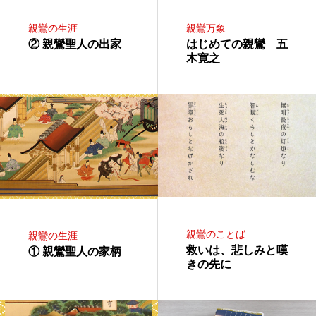
親鸞の生涯
親鸞万象
② 親鸞聖人の出家
はじめての親鸞 五
木寛之
親鸞のことば
親鸞の生涯
救いは、悲しみと嘆
① 親鸞聖人の家柄
きの先に