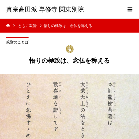
真宗高田派 専修寺 関東別院
ともに親鸞
悟りの極致は、念仏を称える
親鸞のことば
悟りの極致は、念仏を称える