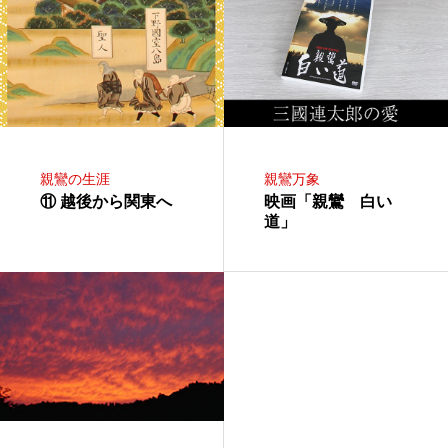
親鸞の生涯
親鸞万象
⑪ 越後から関東へ
映画「親鸞 白い
道」